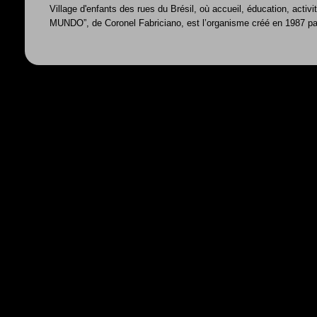
Village d'enfants des rues du Brésil, où accueil, éducation, acti
MUNDO”, de Coronel Fabriciano, est l’organisme créé en 1987 par