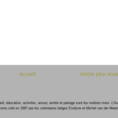
Accueil
Article plus anci
ueil, éducation, activités, amour, amitié et partage sont les maîtres mots. L
isme créé en 1987 par les volontaires belges Evelyne et Michel van der Meer