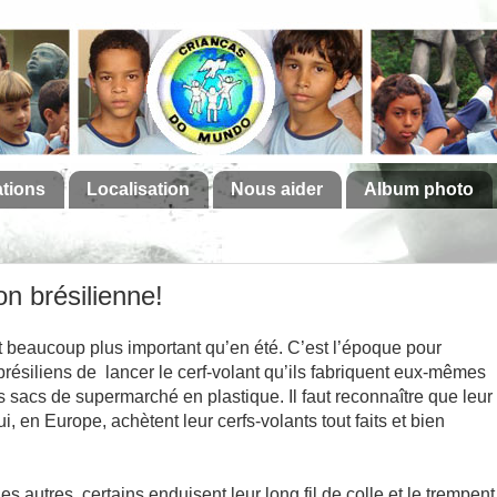
ations
Localisation
Nous aider
Album photo
on brésilienne!
est beaucoup plus important qu’en été. C’est l’époque pour
résiliens de lancer le cerf-volant qu’ils fabriquent eux-mêmes
 sacs de supermarché en plastique. Il faut reconnaître que leur
, en Europe, achètent leur cerfs-volants tout faits et bien
es autres, certains enduisent leur long fil de colle et le trempent