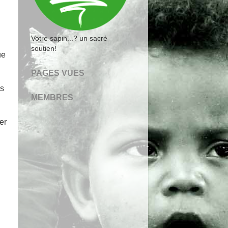
Votre sapin...? un sacré
soutien!
ue
PAGES VUES
es
MEMBRES
er