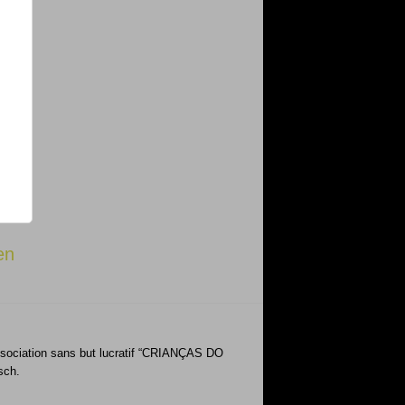
en
’Association sans but lucratif “CRIANÇAS DO
sch.