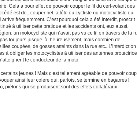
lé. Cela a pour effet de pouvoir couper le fil du cerf-volant des
rocédé est de...couper net la tête du cycliste ou motocycliste qui
qui arrive fréquemment. C’est pourquoi cela a été interdit, proscrit
inué à utiliser cette pratique et les accidents ont, eux aussi,
ion, un motocycliste qui n’avait pas vu ce fil en travers de la r
a pas toujours jusque là, heureusement, mais combien de
lles coupées, de gosses atteints dans la rue etc...L’interdiction
es à obliger les motocyclistes à utiliser des antennes protectric
 n’atteignent le conducteur de la moto.
e certains jeunes ! Mais c’est tellement agréable de pouvoir coup
ovoquer ainsi leur colère qui, parfois, se termine en bagarres !
o, piétons qui se produisent sont des effets collatéraux