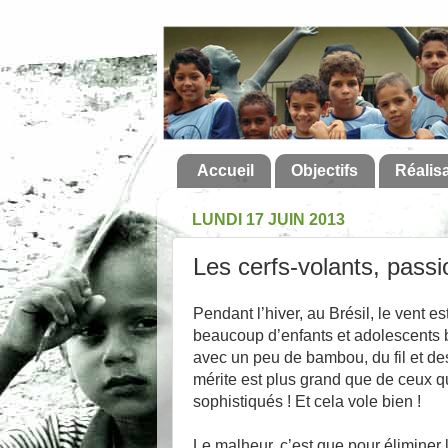
Accueil
Objectifs
Réalis
LUNDI 17 JUIN 2013
Les cerfs-volants, passi
Pendant l’hiver, au Brésil, le vent 
beaucoup d’enfants et adolescents b
avec un peu de bambou, du fil et des
mérite est plus grand que de ceux qui
sophistiqués ! Et cela vole bien !
Le malheur, c’est que pour éliminer l