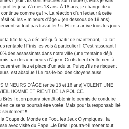
es ! (ndlr : ils sont relâchés sur l’heure !). Mais je vais
n profiter jusqu’à mes 18 ans. Á 18 ans, je change de «
 continue comme ça ! ». La réaction d’un lecteur à cette
 Brésil où les « mineurs d’âge » (en dessous de 18 ans)
uvent surtout pas travailler ! ». Et cela arrive tous les jours
 la 64e fois, a déclaré qu’à partir de maintenant, il allait
s rentable ! Finis les vols à particulier !! C’est rassurant !
0% des assassinats dans notre ville (une trentaine déjà
ommis par des « mineurs d’âge ». Ou ils tuent réellement à
sent en lieu et place d’un adulte. Puisqu’ils ne risquent
neurs est absolue ! Le ras-le-bol des citoyens aussi
 MINEURS D’ÂGE (entre 13 et 16 ans) VOLENT UNE
IEIL HOMME ET RIENT DE LA POLICE.
 Brésil et on pourra bientôt obtenir le permis de conduire
i en ce sens pourrait être votée. Mais pour la responsabilité
ns seulement !!
 la Coupe du Monde de Foot, les Jeux Olympiques, la
e avec visite du Pape....le Brésil pourra-t-il mener tout