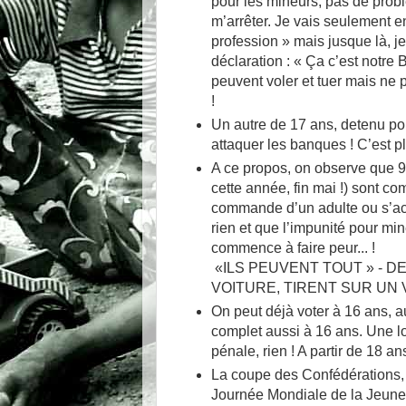
pour les mineurs, pas de problèm
m’arrêter. Je vais seulement e
profession » mais jusque là, je
déclaration : « Ça c’est notre
peuvent voler et tuer mais ne pe
!
Un autre de 17 ans, detenu pour
attaquer les banques ! C’est plu
A ce propos, on observe que 9
cette année, fin mai !) sont c
commande d’un adulte ou s’accu
rien et que l’impunité pour mi
commence à faire peur... !
«ILS PEUVENT TOUT » - DES
VOITURE, TIRENT SUR UN V
On peut déjà voter à 16 ans, au
complet aussi à 16 ans. Une lo
pénale, rien ! A partir de 18 a
La coupe des Confédérations,
Journée Mondiale de la Jeuness