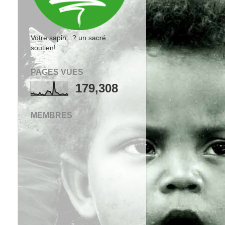
Votre sapin...? un sacré
soutien!
PAGES VUES
179,308
MEMBRES