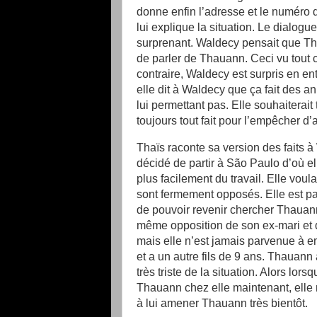
donne enfin l’adresse et le numéro 
lui explique la situation. Le dialogu
surprenant. Waldecy pensait que Thaï
de parler de Thauann. Ceci vu tout c
contraire, Waldecy est surpris en ent
elle dit à Waldecy que ça fait des a
lui permettant pas. Elle souhaiterait
toujours tout fait pour l’empêcher d
Thaïs raconte sa version des faits 
décidé de partir à São Paulo d’où elle
plus facilement du travail. Elle vou
sont fermement opposés. Elle est par
de pouvoir revenir chercher Thauann p
même opposition de son ex-mari et d
mais elle n’est jamais parvenue à em
et a un autre fils de 9 ans. Thauann
très triste de la situation. Alors lor
Thauann chez elle maintenant, elle n
à lui amener Thauann très bientôt.