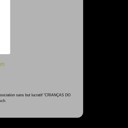
en
’Association sans but lucratif “CRIANÇAS DO
sch.