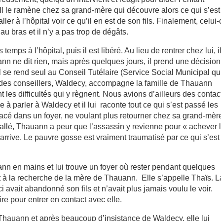
r. Il le ramène chez sa grand-mère qui découvre alors ce qui s’est
er à l’hôpital voir ce qu’il en est de son fils. Finalement, celui-
t au bras et il n’y a pas trop de dégâts.
ps à l’hôpital, puis il est libéré. Au lieu de rentrer chez lui, i
ann ne dit rien, mais après quelques jours, il prend une décision
Il se rend seul au Conseil Tutélaire (Service Social Municipal qu
un des conseillers, Waldecy, accompagne la famille de Thauann
 les difficultés qui y règnent. Nous avions d’ailleurs des contac
à parler à Waldecy et il lui raconte tout ce qui s’est passé les
lacé dans un foyer, ne voulant plus retourner chez sa grand-mèr
tallé, Thauann a peur que l’assassin y revienne pour « achever 
ça arrive. Le pauvre gosse est vraiment traumatisé par ce qui s’est
nn en mains et lui trouve un foyer où rester pendant quelques
et à la recherche de la mère de Thauann. Elle s’appelle Thaïs. L
i avait abandonné son fils et n’avait plus jamais voulu le voir.
re pour entrer en contact avec elle.
 Thauann et après beaucoup d’insistance de Waldecy, elle lui