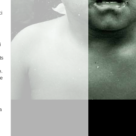
ci
l
i
ts
e.
le
a