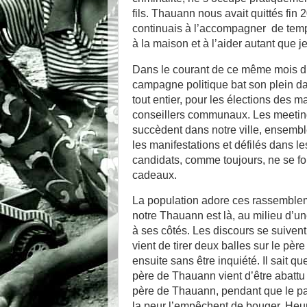
fils. Thauann nous avait quittés fin 
continuais à l’accompagner de tem
à la maison et à l’aider autant que j
Dans le courant de ce même mois d’
campagne politique bat son plein da
tout entier, pour les élections des m
conseillers communaux. Les meetin
succèdent dans notre ville, ensembl
les manifestations et défilés dans le
candidats, comme toujours, ne se fo
cadeaux.
La population adore ces rassemblemen
notre Thauann est là, au milieu d’une
à ses côtés. Les discours se suiven
vient de tirer deux balles sur le père
ensuite sans être inquiété. Il sait q
père de Thauann vient d’être abatt
père de Thauann, pendant que le pa
la peur l’empêchent de bouger. Heure