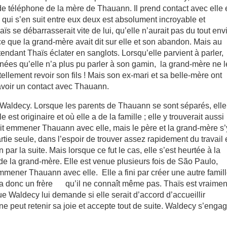
de téléphone de la mère de Thauann. Il prend contact avec elle 
e qui s’en suit entre eux deux est absolument incroyable et
s se débarrasserait vite de lui, qu’elle n’aurait pas du tout env
e que la grand-mère avait dit sur elle et son abandon. Mais au
endant Thaïs éclater en sanglots. Lorsqu’elle parvient à parler,
nnées qu’elle n’a plus pu parler à son gamin, la grand-mère ne l
 tellement revoir son fils ! Mais son ex-mari et sa belle-mère ont
’avoir un contact avec Thauann.
à Waldecy. Lorsque les parents de Thauann se sont séparés, elle
 est originaire et où elle a de la famille ; elle y trouverait aussi
lait emmener Thauann avec elle, mais le père et la grand-mère s’
tie seule, dans l’espoir de trouver assez rapidement du travail 
ar la suite. Mais lorsque ce fut le cas, elle s’est heurtée à la
e la grand-mère. Elle est venue plusieurs fois de São Paulo,
mener Thauann avec elle. Elle a fini par créer une autre famill
 a donc un frère
qu’il ne connaît même pas. Thaïs est vraimen
sque Waldecy lui demande si elle serait d’accord d’accueillir
e peut retenir sa joie et accepte tout de suite. Waldecy s’enga