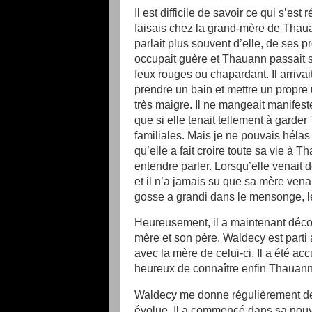
Il est difficile de savoir ce qui s’es
faisais chez la grand-mère de Thaua
parlait plus souvent d’elle, de ses p
occupait guère et Thauann passait sa
feux rouges ou chapardant. Il arrivai
prendre un bain et mettre un propre uni
très maigre. Il ne mangeait manifes
que si elle tenait tellement à garder
familiales. Mais je ne pouvais hélas 
qu’elle a fait croire toute sa vie à
entendre parler. Lorsqu’elle venait 
et il n’a jamais su que sa mère vena
gosse a grandi dans le mensonge, l
Heureusement, il a maintenant découv
mère et son père. Waldecy est part
avec la mère de celui-ci. Il a été acc
heureux de connaître enfin Thauan
Waldecy me donne régulièrement de s
évolue. Il a commencé dans sa nouve