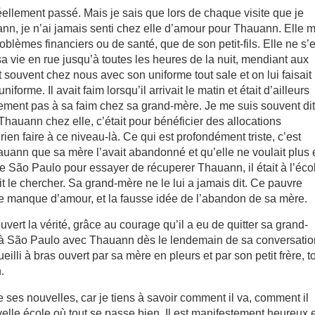
t réellement passé. Mais je sais que lors de chaque visite que je
nn, je n’ai jamais senti chez elle d’amour pour Thauann. Elle 
roblèmes financiers ou de santé, que de son petit-fils. Elle ne s’
 vie en rue jusqu’à toutes les heures de la nuit, mendiant aux
t souvent chez nous avec son uniforme tout sale et on lui faisait
forme. Il avait faim lorsqu’il arrivait le matin et était d’ailleurs
tement pas à sa faim chez sa grand-mère. Je me suis souvent dit
 Thauann chez elle, c’était pour bénéficier des allocations
rien faire à ce niveau-là. Ce qui est profondément triste, c’est
 Thauann que sa mère l’avait abandonné et qu’elle ne voulait plus
de São Paulo pour essayer de récuperer Thauann, il était à l’éco
it le chercher. Sa grand-mère ne le lui a jamais dit. Ce pauvre
e manque d’amour, et la fausse idée de l’abandon de sa mère.
ert la vérité, grâce au courage qu’il a eu de quitter sa grand-
i à São Paulo avec Thauann dès le lendemain de sa conversatio
ueilli à bras ouvert par sa mère en pleurs et par son petit frère, t
n.
es nouvelles, car je tiens à savoir comment il va, comment il
lle école où tout se passe bien. Il est manifestement heureux e