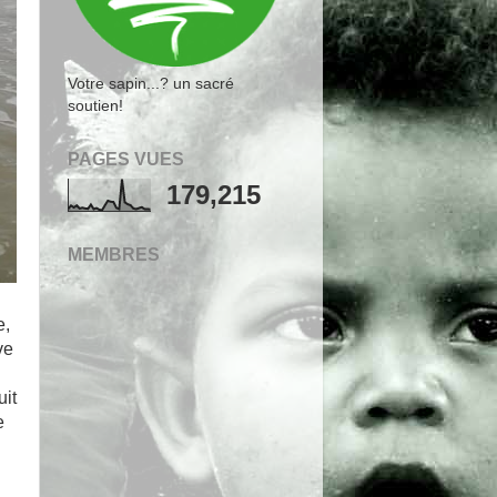
Votre sapin...? un sacré
soutien!
PAGES VUES
179,215
MEMBRES
e,
ve
uit
e