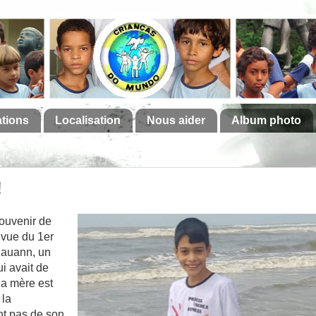
ations
Localisation
Nous aider
Album photo
!
ouvenir de
revue du 1er
Thauann, un
i avait de
a mère est
 la
nt pas de son