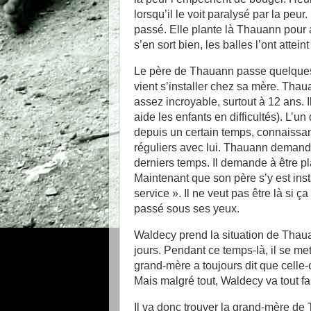
lorsqu’il le voit paralysé par la peu
passé. Elle plante là Thauann pour all
s’en sort bien, les balles l’ont attein
Le père de Thauann passe quelques tem
vient s’installer chez sa mère. Thau
assez incroyable, surtout à 12 ans. 
aide les enfants en difficultés). L’
depuis un certain temps, connaissant
réguliers avec lui. Thauann demande 
derniers temps. Il demande à être p
Maintenant que son père s’y est ins
service ». Il ne veut pas être là si 
passé sous ses yeux.
Waldecy prend la situation de Thaua
jours. Pendant ce temps-là, il se m
grand-mère a toujours dit que celle-c
Mais malgré tout, Waldecy va tout fai
Il va donc trouver la grand-mère de