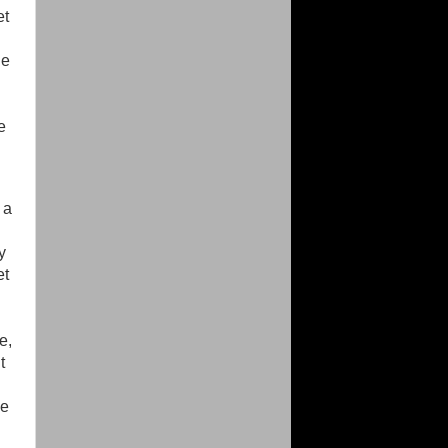
et
ie
e
 a
y
et
e,
t
ge