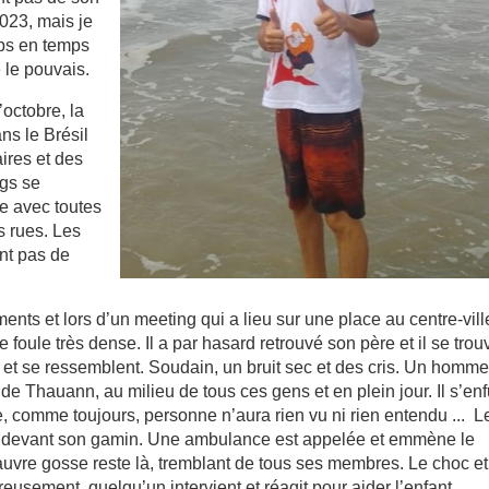
2023, mais je
ps en temps
e le pouvais.
octobre, la
ns le Brésil
aires et des
gs se
e avec toutes
s rues. Les
nt pas de
ts et lors d’un meeting qui a lieu sur une place au centre-vill
 foule très dense. Il a par hasard retrouvé son père et il se trou
t et se ressemblent. Soudain, un bruit sec et des cris. Un homme
 de Thauann, au milieu de tous ces gens et en plein jour. Il s’enf
ue, comme toujours, personne n’aura rien vu ni rien entendu ... L
u devant son gamin. Une ambulance est appelée et emmène le
uvre gosse reste là, tremblant de tous ses membres. Le choc et
usement, quelqu’un intervient et réagit pour aider l’enfant