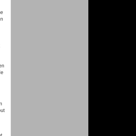
me
en
 en
le
n
out
t