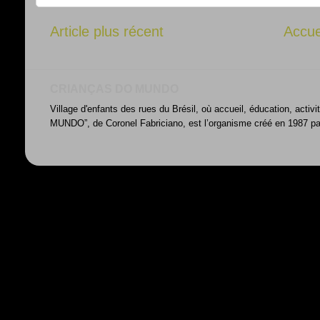
Article plus récent
Accue
CRIANÇAS DO MUNDO
Village d'enfants des rues du Brésil, où accueil, éducation, acti
MUNDO”, de Coronel Fabriciano, est l’organisme créé en 1987 par