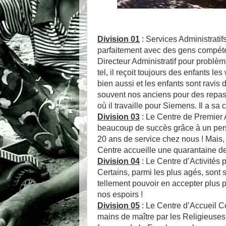
Division 01
: Services Administratifs
parfaitement avec des gens compéten
Directeur Administratif pour problèm
tel, il reçoit toujours des enfants 
bien aussi et les enfants sont ravi
souvent nos anciens pour des repas 
où il travaille pour Siemens. Il a s
Division 03
: Le Centre de Premier Ac
beaucoup de succès grâce à un pers
20 ans de service chez nous ! Mais, c
Centre accueille une quarantaine de f
Division 04
: Le Centre d’Activités p
Certains, parmi les plus agés, sont s
tellement pouvoir en accepter plus 
nos espoirs !
Division 05
: Le Centre d’Accueil C
mains de maître par les Religieuses