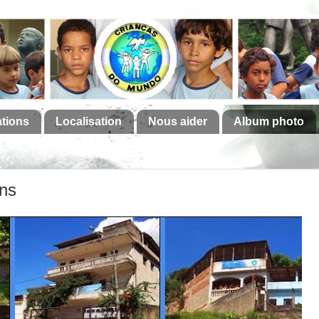
ations
Localisation
Nous aider
Album photo
ons