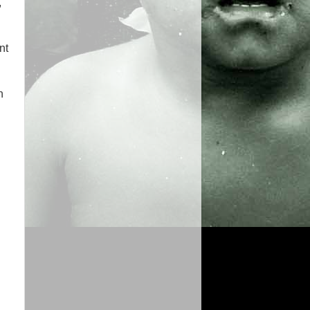
,
nt
n