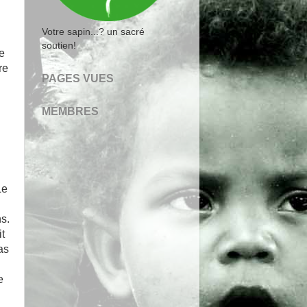
Votre sapin...? un sacré
soutien!
ne
re
PAGES VUES
MEMBRES
Le
ns.
it
as
e