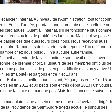
 et ancien internat. Au niveau de l’Administration, tout fonction
ts. En fin d’année, pourtant, une lourde absence : celle de not
es cardiaques. Quant à l’Internat, s’il ne fonctionne plus comme
les week-ends ou lors de problèmes familiaux. Mais tout se passe
s de passer ces quelques jours chez nous. Nous recevons aussi
et notre Ramon lors de ses retours de repos de Rio de Janeiro
a chambre chez nous puisqu’il n’a aucune autre famille.
cueil au centre de la ville continue son travail difficile avec
onnel de premier choix. Plusieurs de ses membres ont plus de
omme partout, c’est de plus en plus difficile mais on y arrive ! 
illes (majorité) et garçons entre 7 et 13 ans.
our Enfants accueille, pour l’instant, 70 garçons entre 7 et 15 a
ortis en fin 2012 et 30 petits sont entrés début 2013 ! On voudra
puisque la place ne manque pas. Mais les finances ne suivent p
ommunautaire situé au sein même d’une des favelas et dirigé d
 de la Providence de Saint André (Metz) accueille surtout des