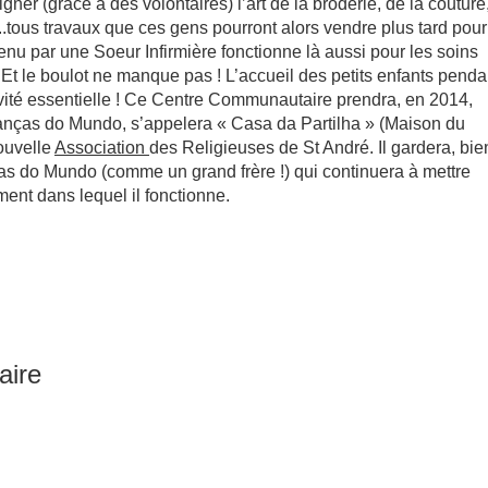
ner (grâce à des volontaires) l’art de la broderie, de la couture
tc...tous travaux que ces gens pourront alors vendre plus tard pour
tenu par une Soeur Infirmière fonctionne là aussi pour les soins
Et le boulot ne manque pas ! L’accueil des petits enfants penda
tivité essentielle ! Ce Centre Communautaire prendra, en 2014,
anças do Mundo, s’appelera « Casa da Partilha » (Maison du
nouvelle
Association
des Religieuses de St André. Il gardera, bie
ças do Mundo (comme un grand frère !) qui continuera à mettre
 le bâtiment dans lequel il fonctionne.
aire