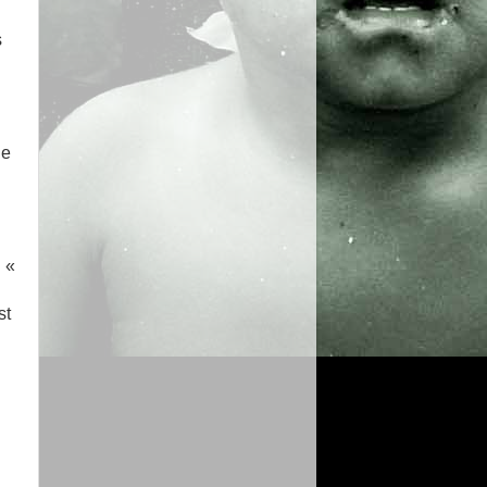
s
de
 «
st