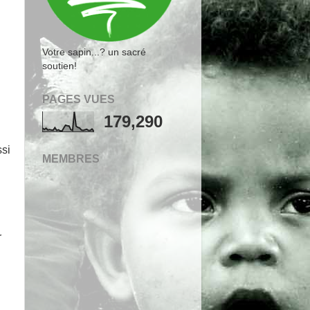
Votre sapin...? un sacré
soutien!
PAGES VUES
179,290
ssi
MEMBRES
r