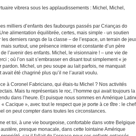
rtuaire vibrera sous les applaudissements : Michel, Michel,
es milliers d’enfants des faubourgs passés par Crianças do
ne alimentation équilibrée, certes, mais simple - un soutien
er les derniers rangs de la classe – de l’espace, un terrain de jeu
 mais surtout, une présence intense et constante d’un père
 de l’avenir des enfants. Michel, le visionnaire ! – une vie de
merci ; où l’on sait s’embrasser en disant tout simplement « je
r pardon. Michel, un peu soupe au lait parfois, ne manquait
avait été chagriné plus qu’il ne l’aurait voulu.
e à Coronel Fabriciano, qui étais-tu Michel ? Nos activités
pectais. Mais tu représentais le roc, l’homme qui avait toujours la
 rendu dans l’heure. Et puisque nous sommes en Amérique Latin
« Cacique », avec tout le respect que je porte à ce tître : le chef
uel on peut compter dans toutes les circonstances.
ne et toi, à une vie bourgeoise, confortable dans votre Belgique
 austère, presque monacale, dans cette lointaine Amérique
ropriété, car il fallait de l’espace pour ces enfants entassés