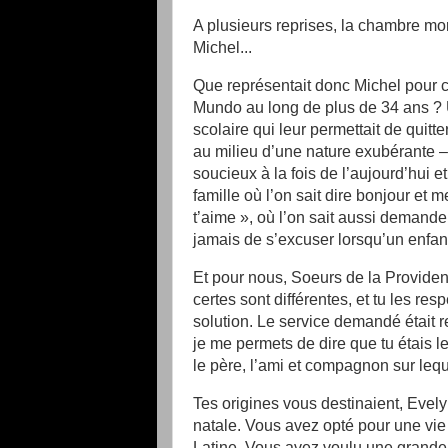
A plusieurs reprises, la chambre mo
Michel...
Que représentait donc Michel pour c
Mundo au long de plus de 34 ans ? U
scolaire qui leur permettait de quitt
au milieu d’une nature exubérante –
soucieux à la fois de l’aujourd’hui et
famille où l’on sait dire bonjour et 
t’aime », où l’on sait aussi demande
jamais de s’excuser lorsqu’un enfant 
Et pour nous, Soeurs de la Providenc
certes sont différentes, et tu les res
solution. Le service demandé était
je me permets de dire que tu étais le 
le père, l’ami et compagnon sur leq
Tes origines vous destinaient, Evely
natale. Vous avez opté pour une vie
Latine. Vous avez voulu une grande p