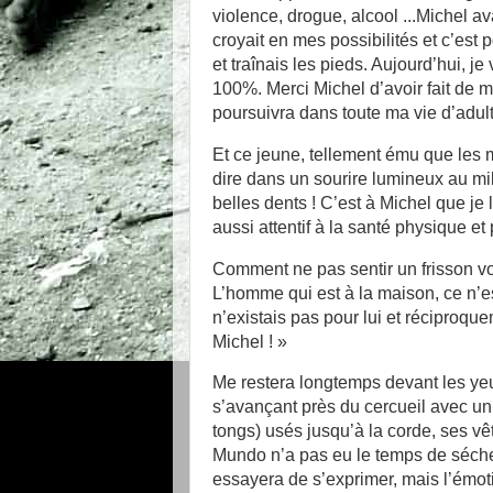
violence, drogue, alcool ...Michel av
croyait en mes possibilités et c’est 
et traînais les pieds. Aujourd’hui, 
100%. Merci Michel d’avoir fait de 
poursuivra dans toute ma vie d’adult
Et ce jeune, tellement ému que les 
dire dans un sourire lumineux au mil
belles dents ! C’est à Michel que je l
aussi attentif à la santé physique e
Comment ne pas sentir un frisson vo
L’homme qui est à la maison, ce n’es
n’existais pas pour lui et réciproqu
Michel ! »
Me restera longtemps devant les yeux
s’avançant près du cercueil avec un
tongs) usés jusqu’à la corde, ses v
Mundo n’a pas eu le temps de sécher,
essayera de s’exprimer, mais l’émotion 