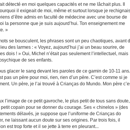
ait détecté en moi quelques capacités et ne me lâchait plus. Il
pourquoi il exigeait de moi, même et surtout lorsque je rechignai
je viens d’être admis en faculté de médecine avec une bourse de
moi la personne que je suis aujourd’hui. Ton enseignement me
e. »
mots se bousculent, les phrases sont un peu chaotiques, avant 
ieu des larmes : « Voyez, aujourd’hui j’ai un beau sourire, de
es dois ! » Oui, Michel n’était pas seulement l’intellectuel, mais
t psychique de ses enfants.
us glacer le sang devant les paroles de ce gamin de 10-11 ans.
t pas un père pour moi, rien, rien d’un père. C’est comme si je
ement. Un père, je l’ai trouvé à Crianças do Mundo. Mon père c’e
 l’image de ce petit gavroche, le plus petit de tous sans doute,
 petit copain pour se donner du courage. Ses « chinelos » (des
êtements délavés, je suppose que l’uniforme de Crianças do
 ne laissant aucun doute sur ses origines. Par trois fois, il
est trop forte et il se jette à terre en pleurant...