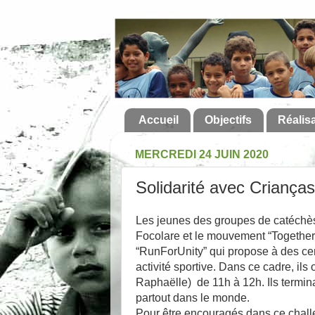
Accueil
Objectifs
Réalis
MERCREDI 24 JUIN 2020
Solidarité avec Crianç
Les jeunes des groupes de catéchès
Focolare et le mouvement “Together4
“RunForUnity” qui propose à des ce
activité sportive. Dans ce cadre, il
Raphaëlle) de 11h à 12h. Ils termin
partout dans le monde.
Pour être encouragés dans ce challe