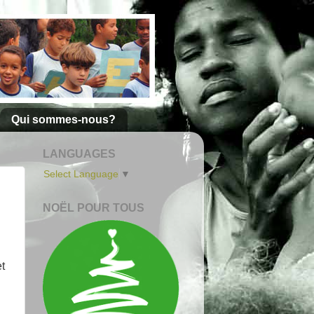
Qui sommes-nous?
LANGUAGES
Select Language
▼
NOËL POUR TOUS
et