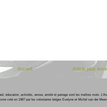
Accueil
Article plus anci
ueil, éducation, activités, amour, amitié et partage sont les maîtres mots. L
isme créé en 1987 par les volontaires belges Evelyne et Michel van der Meer