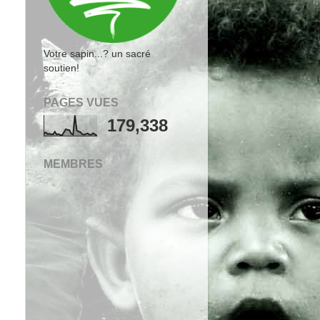
Votre sapin...? un sacré
soutien!
PAGES VUES
179,338
MEMBRES