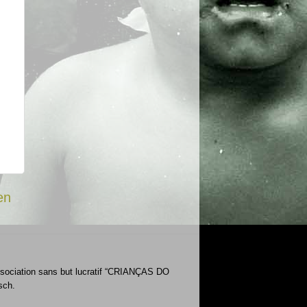
en
’Association sans but lucratif “CRIANÇAS DO
sch.