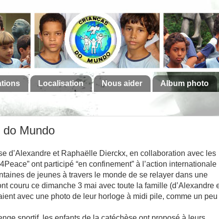
ations
Localisation
Nous aider
Album photo
as do Mundo
e d’Alexandre et Raphaëlle Dierckx, en collaboration avec les
Peace” ont participé “en confinement” à l’action internationale
ntaines de jeunes à travers le monde de se relayer dans une
s ont couru ce dimanche 3 mai avec toute la famille (d’Alexandre 
aient avec une photo de leur horloge à midi pile, comme un peu
nge sportif, les enfants de la catéchèse ont proposé à leurs