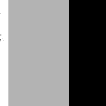
t
t !
el)