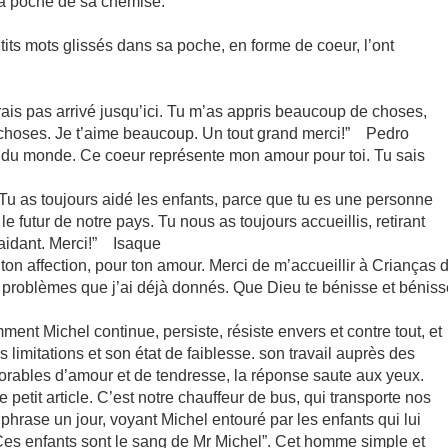
 la poche de sa chemise.
tits mots glissés dans sa poche, en forme de coeur, l’ont
serais pas arrivé jusqu’ici. Tu m’as appris beaucoup de choses,
 choses. Je t’aime beaucoup. Un tout grand merci!” Pedro
e du monde. Ce coeur représente mon amour pour toi. Tu sais
. Tu as toujours aidé les enfants, parce que tu es une personne
e futur de notre pays. Tu nous as toujours accueillis, retirant
 aidant. Merci!” Isaque
 ton affection, pour ton amour. Merci de m’accueillir à Crianças 
problèmes que j’ai déjà donnés. Que Dieu te bénisse et béniss
nt Michel continue, persiste, résiste envers et contre tout, et
 limitations et son état de faiblesse. son travail auprès des
dorables d’amour et de tendresse, la réponse saute aux yeux.
e petit article. C’est notre chauffeur de bus, qui transporte nos
e phrase un jour, voyant Michel entouré par les enfants qui lui
 “Ces enfants sont le sang de Mr Michel”. Cet homme simple et