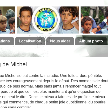
ations
Localisation
Nous aider
Album photo
g de Michel
ue Michel se bat contre la maladie. Une lutte ardue, pénible,
it face très courageusement depuis le début. Des moments de dou
 quoi de plus normal. Mais sans jamais renoncer malgré tout,
 perdue et que ce n’est plus maintenant qu’une question de
 peut le dire. Donc, le mieux à faire est de profiter le mieux
e qui commence, de chaque petite joie quotidienne, du sourire
donné sans compter.