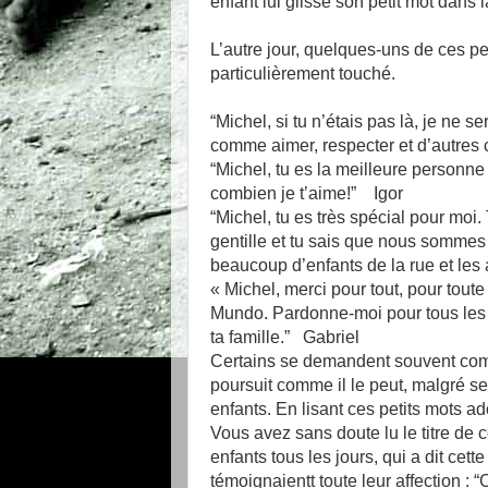
enfant lui glisse son petit mot dans
L’autre jour, quelques-uns de ces pe
particulièrement touché.
“Michel, si tu n’étais pas là, je ne 
comme aimer, respecter et d’autres
“Michel, tu es la meilleure personn
combien je t’aime!” Igor
“Michel, tu es très spécial pour moi
gentille et tu sais que nous sommes l
beaucoup d’enfants de la rue et les
« Michel, merci pour tout, pour toute
Mundo. Pardonne-moi pour tous les 
ta famille.” Gabriel
Certains se demandent souvent comme
poursuit comme il le peut, malgré ses
enfants. En lisant ces petits mots a
Vous avez sans doute lu le titre de c
enfants tous les jours, qui a dit cett
témoignaientt toute leur affection :