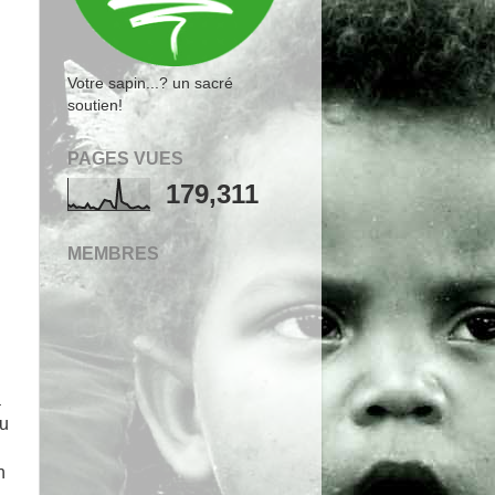
Votre sapin...? un sacré
soutien!
PAGES VUES
179,311
MEMBRES
a
eu
n