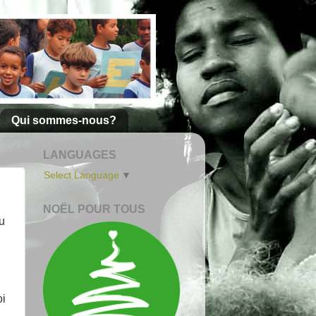
Qui sommes-nous?
LANGUAGES
Select Language
▼
NOËL POUR TOUS
u
oi