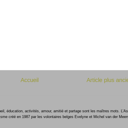
Accueil
Article plus anci
ueil, éducation, activités, amour, amitié et partage sont les maîtres mots. L
isme créé en 1987 par les volontaires belges Evelyne et Michel van der Meer