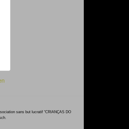
en
’Association sans but lucratif “CRIANÇAS DO
sch.