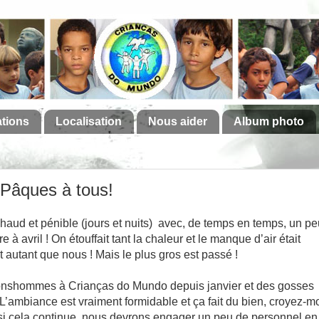
ations
Localisation
Nous aider
Album photo
 Pâques à tous!
haud et pénible (jours et nuits) avec, de temps en temps, un pe
 avril ! On étouffait tant la chaleur et le manque d’air était
t autant que nous ! Mais le plus gros est passé !
onshommes à Crianças do Mundo depuis janvier et des gosses
 L’ambiance est vraiment formidable et ça fait du bien, croyez-m
 si cela continue, nous devrons engager un peu de personnel en