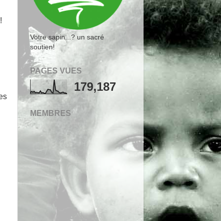
!
Votre sapin...? un sacré
soutien!
PAGES VUES
179,187
ées
MEMBRES