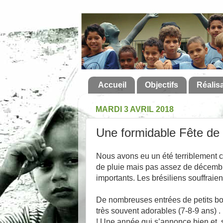
Accueil
Objectifs
Réalis
MARDI 3 AVRIL 2018
Une formidable Fête de
Nous avons eu un été terriblement c
de pluie mais pas assez de décembre à
importants. Les brésiliens souffraien
De nombreuses entrées de petits b
très souvent adorables (7-8-9 ans) .
! Une année qui s’annonce bien et,