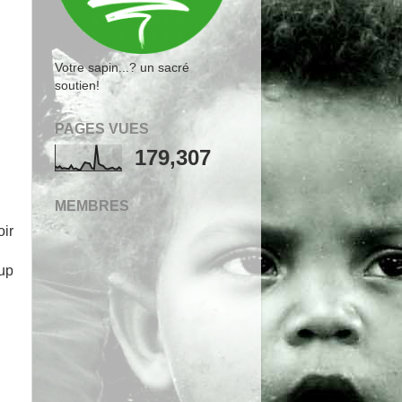
Votre sapin...? un sacré
soutien!
PAGES VUES
179,307
MEMBRES
oir
oup