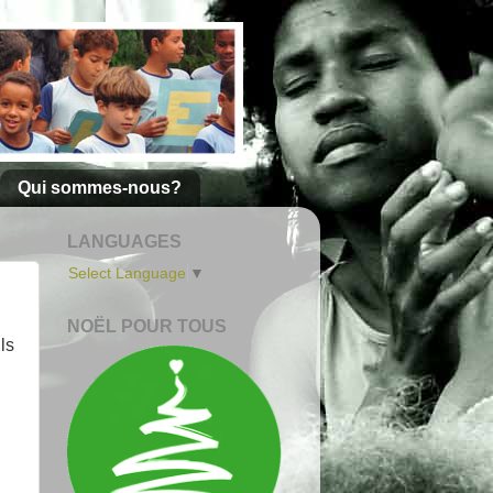
Qui sommes-nous?
LANGUAGES
Select Language
▼
NOËL POUR TOUS
ls