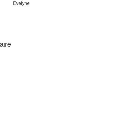
yne
aire