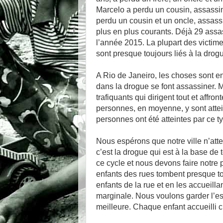
Marcelo a perdu un cousin, assassin
perdu un cousin et un oncle, assas
plus en plus courants. Déjà 29 assa
l’année 2015. La plupart des victim
sont presque toujours liés à la drog
A Rio de Janeiro, les choses sont e
dans la drogue se font assassiner. 
trafiquants qui dirigent tout et affro
personnes, en moyenne, y sont attei
personnes ont été atteintes par ce ty
Nous espérons que notre ville n’att
c’est la drogue qui est à la base de 
ce cycle et nous devons faire notre
enfants des rues tombent presque tou
enfants de la rue et en les accueil
marginale. Nous voulons garder l’esp
meilleure. Chaque enfant accueilli 