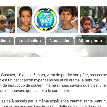
ations
Localisation
Nous aider
Album photo
 Gustavo, 10 ans le 5 mars, vient de perdre son père, assassiné
o est un petit garçon hyper sensible et ce drame le perturbe
in de beaucoup de soutien, même si nous savons que c’est une
us ne pouvons que l’aider à le surmonter.
élas déjà passés par la même expérience traumatisante. Arthur,
 cousin, assassinés tous trois pour dette ou trafic de drogues.