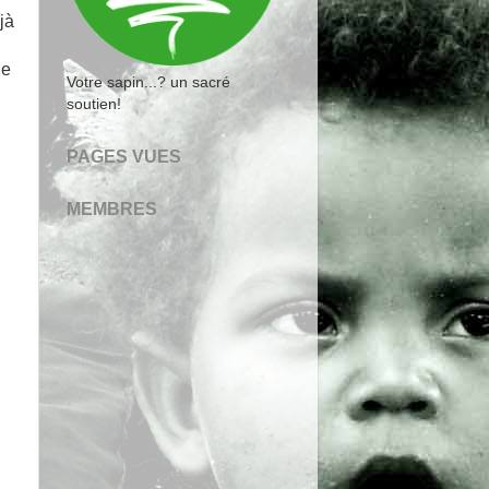
jà
de
Votre sapin...? un sacré
soutien!
PAGES VUES
MEMBRES