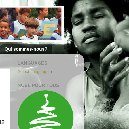
Qui sommes-nous?
LANGUAGES
Select Language
▼
NOËL POUR TOUS
 10