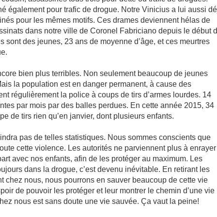
é également pour trafic de drogue. Notre Vinicius a lui aussi dé
sinés pour les mêmes motifs. Ces drames deviennent hélas de
ssinats dans notre ville de Coronel Fabriciano depuis le début 
es sont des jeunes, 23 ans de moyenne d’âge, et ces meurtres
ue.
ncore bien plus terribles. Non seulement beaucoup de jeunes
Mais la population est en danger permanent, à cause des
ntent régulièrement la police à coups de tirs d’armes lourdes. 14
ntes par mois par des balles perdues. En cette année 2015, 34
pe de tirs rien qu’en janvier, dont plusieurs enfants.
eindra pas de telles statistiques. Nous sommes conscients que
toute cette violence. Les autorités ne parviennent plus à enrayer
 part avec nos enfants, afin de les protéger au maximum. Les
jours dans la drogue, c’est devenu inévitable. En retirant les
lant chez nous, nous pourrons en sauver beaucoup de cette vie
oir de pouvoir les protéger et leur montrer le chemin d’une vie
chez nous est sans doute une vie sauvée. Ça vaut la peine!