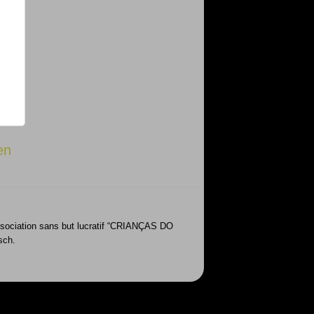
en
’Association sans but lucratif “CRIANÇAS DO
sch.