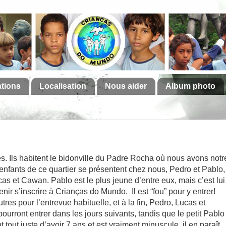
ations
Localisation
Nous aider
Album photo
es. Ils habitent le bidonville du Padre Rocha où nous avons notr
nfants de ce quartier se présentent chez nous, Pedro et Pablo,
as et Cawan. Pablo est le plus jeune d’entre eux, mais c’est lui
enir s’inscrire à Crianças do Mundo. Il est “fou” pour y entrer!
tres pour l’entrevue habituelle, et à la fin, Pedro, Lucas et
pourront entrer dans les jours suivants, tandis que le petit Pablo
 tout juste d’avoir 7 ans et est vraiment minuscule, il en paraît