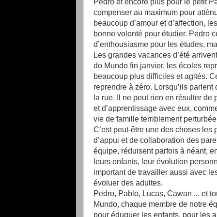
Pedro et encore plus pour le petit
compenser au maximum pour atténuer l
beaucoup d’amour et d’affection, les
bonne volonté pour étudier. Pedro c
d’enthousiasme pour les études, ma
Les grandes vacances d’été arrivent
do Mundo fin janvier, les écoles rep
beaucoup plus difficiles et agités. Ce
reprendre à zéro. Lorsqu’ils parlen
la rue. Il ne peut rien en résulter 
et d’apprentissage avec eux, comme
vie de famille terriblement perturb
C’est peut-être une des choses les p
d’appui et de collaboration des paren
équipe, réduisent parfois à néant, en
leurs enfants, leur évolution personn
important de travailler aussi avec les
évoluer des adultes.
Pedro, Pablo, Lucas, Cawan ... et t
Mundo, chaque membre de notre équ
pour éduquer les enfants, pour les a