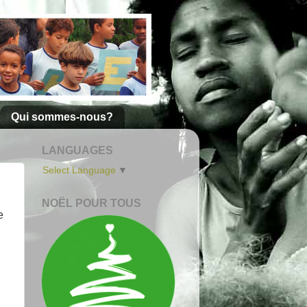
Qui sommes-nous?
LANGUAGES
Select Language
▼
NOËL POUR TOUS
e