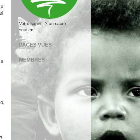
qui
el
Votre sapin...? un sacré
soutien!
PAGES VUES
MEMBRES
ls
do,
r.