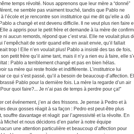
n même temps révolté. Nous apprenons que leur mère a “donné”
différent, ne semble pas vraiment touché, tandis que Pablo ne
 l’école et je rencontre son institutrice qui me dit qu’elle a dû
ablo a changé et est devenu difficile. Il ne veut plus rien faire 
lle a appris pour le petit frère et demande à la mère de confirm
ne ni aucun remords, répond que c’est vrai. Elle ne voulait plus 
ui l’empêchait de sortir quand elle en avait envie, qu’il fallait
eait trop ! Elle n’en voulait plus! Pablo a insisté des tas de fois,
 petit frère qu’il aime tant, mais il n’y a rien eu à faire, elle s
t : Pablo a terriblement changé et pas en bien hélas.
 sa mère qui reste froide et indifférente. L’institutrice lui
r ce qui s’est passé, qu’il a besoin de beaucoup d’affection. El
assé Pablo pour la dernière fois. La mère la regarde d’un air
Pour quoi faire?... Je n’ai pas de temps à perdre pour ça!”
ter cet événement, j’en ai des frissons. Je pense à Pedro et à
es deux gosses réagit à sa façon : Pedro est peut-être plus
, souffre davantage et réagit par l’agressivité et la révolte. En
 à Michel et nous décidons d’en parler à notre équipe
cun une attention particulière et beaucoup d’affection pour