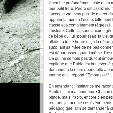
Il semble profondément triste et e
leur petit frère. Pedro est assez in
l’accepte vraiment pas. Je me rends à
appeler la mère à l’école, tellement P
classe et a complètement régressé. E
l’histoire. Celle-ci, sans aucune gê
ce bébé qui lui “pourrissait” la vie, q
allaiter à toute heure et ça la dérang
suppliant sa mère de ne pas donner son
est débarrassée quand même. Résulta
Ce qui ne semble pas du tout émouvoir
explique que Pablo est bouleversé pa
demande à la mère quand elle a embr
étonné et lui répond :”Embrasser?... 
En entendant l’institutrice me racon
Pablo et j’ai mal pour eux. Chacun d
blindé, mais Pablo, encore bien petit
rentrant, je raconte ces événements
pédagogique, afin de demander à cha