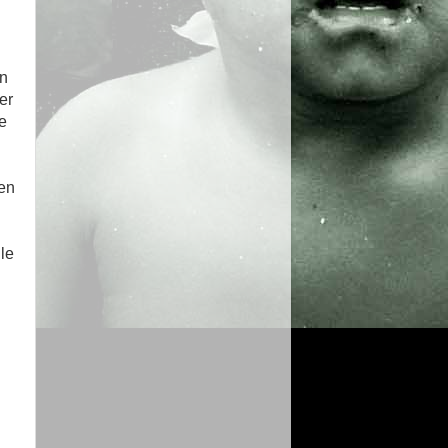
en
er
de
’en
le