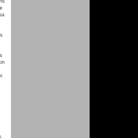
ons
de
sa
as
s
ion
r.
s