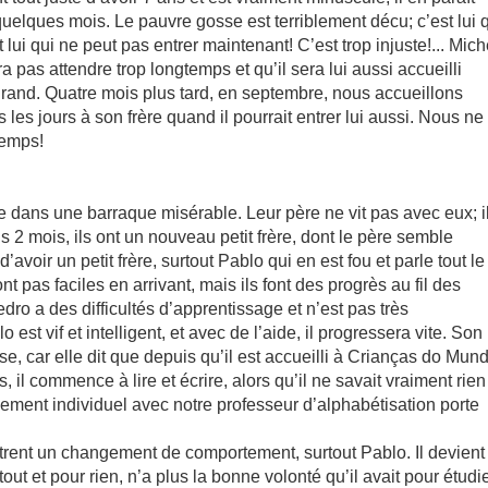
e quelques mois. Le pauvre gosse est terriblement décu; c’est lui 
 lui qui ne peut pas entrer maintenant! C’est trop injuste!... Mich
ra pas attendre trop longtemps et qu’il sera lui aussi accueilli
 grand. Quatre mois plus tard, en septembre, nous accueillons
s les jours à son frère quand il pourrait entrer lui aussi. Nous ne
temps!
e dans une barraque misérable. Leur père ne vit pas avec eux; i
 2 mois, ils ont un nouveau petit frère, dont le père semble
d’avoir un petit frère, surtout Pablo qui en est fou et parle tout le
t pas faciles en arrivant, mais ils font des progrès au fil des
edro a des difficultés d’apprentissage et n’est pas très
est vif et intelligent, et avec de l’aide, il progressera vite. Son
use, car elle dit que depuis qu’il est accueilli à Crianças do Mun
 il commence à lire et écrire, alors qu’il ne savait vraiment rien
ment individuel avec notre professeur d’alphabétisation porte
rent un changement de comportement, surtout Pablo. Il devient
 tout et pour rien, n’a plus la bonne volonté qu’il avait pour étudie