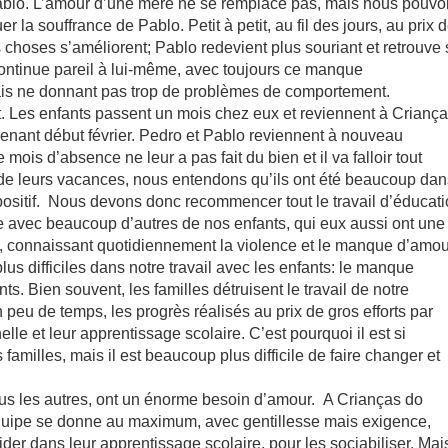
 Pablo. L’amour d’une mère ne se remplace pas, mais nous pouv
a souffrance de Pablo. Petit à petit, au fil des jours, au prix 
 choses s’améliorent; Pablo redevient plus souriant et retrouve 
ontinue pareil à lui-même, avec toujours ce manque
is ne donnant pas trop de problèmes de comportement.
. Les enfants passent un mois chez eux et reviennent à Crianç
renant début février. Pedro et Pablo reviennent à nouveau
 mois d’absence ne leur a pas fait du bien et il va falloir tout
t de leurs vacances, nous entendons qu’ils ont été beaucoup dan
de positif. Nous devons donc recommencer tout le travail d’éducat
 avec beaucoup d’autres de nos enfants, qui eux aussi ont une
ée, connaissant quotidiennement la violence et le manque d’amou
lus difficiles dans notre travail avec les enfants: le manque
ts. Bien souvent, les familles détruisent le travail de notre
 peu de temps, les progrès réalisés au prix de gros efforts par
elle et leur apprentissage scolaire. C’est pourquoi il est si
 familles, mais il est beaucoup plus difficile de faire changer et
ous les autres, ont un énorme besoin d’amour. A Crianças do
ipe se donne au maximum, avec gentillesse mais exigence,
ider dans leur apprentissage scolaire, pour les sociabiliser. Mai